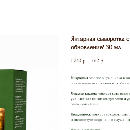
Янтарная сыворотка с
обновление" 30 мл
1 240
1 612
р.
р.
Микроиглы
создают ощущение активно
покалывание — это связано с особенн
Янтарная кислота
помогает коже выгляд
уменьшению признаков тусклости и ус
отдохнувший вид.
Ниацинамид
помогает поддерживать р
и способствует сохранению ощущения 