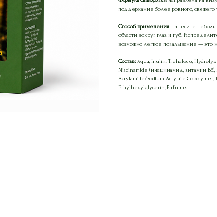
Формула сыворотки
направлена на виз
поддержание более ровного, свежего 
Способ применения
: нанесите неболь
области вокруг глаз и губ. Распредел
возможно лёгкое покалывание — это 
Состав:
Aqua, Inulin, Trehalose, Hydrolyz
Niacinamide (ниацинамид, витамин В3), H
Acrylamide/Sodium Acrylate Copolymer, T
Ethylhexylglycerin, Parfume.