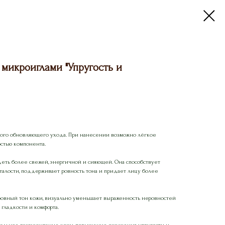
 микроиглами "Упругость и
го обновляющего ухода. При нанесении возможно лёгкое
остью компонента.
еть более свежей, энергичной и сияющей. Она способствует
талости, поддерживает ровность тона и придает лицу более
овный тон кожи, визуально уменьшает выраженность неровностей
гладкости и комфорта.