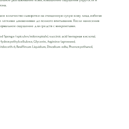
уальное разглаживание кожи, повышение ощущения упругости и
тона.
шое количество сыворотки на очищенную сухую кожу лица, избегая
ите лёгкими движениями до полного впитывания. После нанесения
нормальное ощущение для средств с микроиглами.
ed Sponge (spicules/mikrospirals), succinic acid (янтарная кислота),
ydroxyethylcellulose, Glycerin, Arginine (аргинин),
rideceth-6, Paraffinum Liquidum, Disodium edta, Phenoxyethanol,