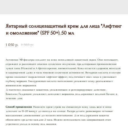
Янтарный солнцезащитный крем для лица "Лифтинг
и омоложение" (SPF 50+), 50 мл
1 050
1 365
р.
р.
Активные УФ-фильтры создают на коже невидимый защитный экран. Они поглощают,
отражают и рассеивают опасное солнечное излучение, предотвращая проникновение
лучей типа В (ожоги) и А (фотостарение, пигментация). Кожа остается здоровой, молодой
и защищенной даже в часы пиковой солнечной активности. Янтарная кислота в составе
крема оказывает выраженный лифтинг-эффект, подтягивает овал лица и уменьшает
глубину морщин. Гиалуроновая кислота интенсивно увлажняет кожу, разглаживает
мимические морщинки.
Д-пантенол оказывает защитное, увлажняющее и регенерирующее действие.
Комплекс Гидрованс увлажняет, заполняет морщины, поддерживает водный баланс в
течение дня.
Способ применения
: Нанесите крем утром на очищенную кожу лица, шеи и зоны
декольте за 15–20 минут до выхода на солнце. Распределите равномерно лёгкими
массажными движениями до полного впитывания. Для поддержания защиты
обновляйте средство каждые 2 часа. Можно использовать как завершающий этап
утреннего ухода и основу под макияж.