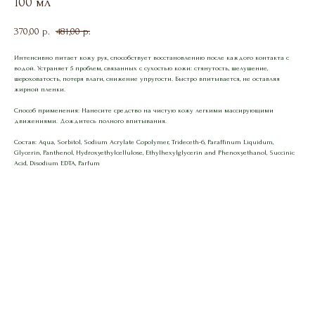
100 мл
370,00
481,00
р.
р.
Интенсивно питает кожу рук, способствует восстановлению после каждого контакта с
водой. Устраняет 5 проблем, связанных с сухостью кожи: стянутость, шелушение,
шероховатость, потеря влаги, снижение упругости. Быстро впитывается, не оставляя
жирной пленки.
Способ применения: Нанесите средство на чистую кожу легкими массирующими
движениями. Дождитесь полного впитывания.
Состав: Aqua, Sorbitol, Sodium Acrylate Copolymer, Trideceth-6, Paraffinum Liquidum,
Glycerin, Panthenol, Hydroxyethylcellulose, Ethylhexylglycerin and Phenoxyethanol, Succinic
Acid, Disodium EDTA, Parfum