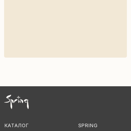
Калининград, ул. Карла Маркса, 102
Представительство в Москве:
Московская обл, г. Электросталь, ул. Западная, 8Б.
+7 (906) 219-99-39
ИП Субоч Е. П.
ИНН: 391429672864
Реквизиты
Публичная оферта
Политика обработки персональных данных