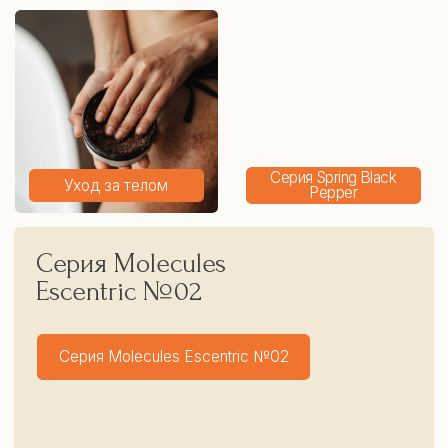
КАТАЛОГ
SPRING
Янтарная косметика
О нас
Натуральное мыло
Оплата
Косметические масла
Доставка
Уход за телом
Обмен и возврат
Уход за лицом
Оптовые закупки
Уход за волосами
Партнеры
Подарки
КОНТАКТЫ
+7 (9
06)219-99-39
manager@springeco.ru
Калининградская обл., Зеленоградский р-н,
Национальный парк «Куршская коса», маршрут
«Танцующий лес»