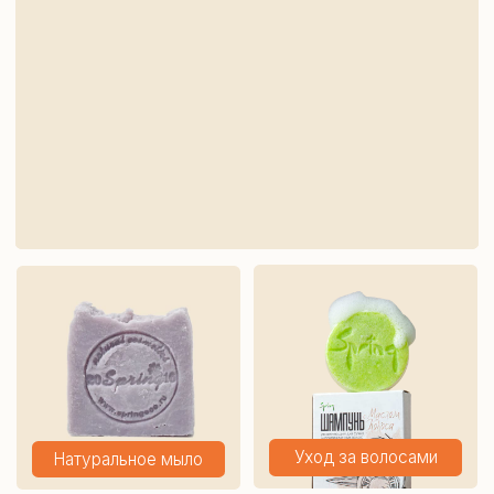
Серия Spring Black
Уход за телом
Pepper
Серия Molecules
Escentric №02
Серия Molecules Escentric №02